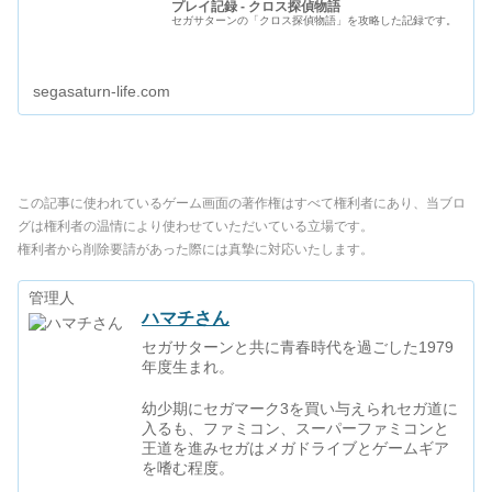
プレイ記録 - クロス探偵物語
セガサターンの「クロス探偵物語」を攻略した記録です。
segasaturn-life.com
この記事に使われているゲーム画面の著作権はすべて権利者にあり、当ブロ
グは権利者の温情により使わせていただいている立場です。
権利者から削除要請があった際には真摯に対応いたします。
管理人
ハマチさん
セガサターンと共に青春時代を過ごした1979
年度生まれ。
幼少期にセガマーク3を買い与えられセガ道に
入るも、ファミコン、スーパーファミコンと
王道を進みセガはメガドライブとゲームギア
を嗜む程度。