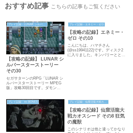
おすすめ記事
こちらの記事もご覧ください
プレイ記録 - LUNAR シルバースターストーリー
プレイ記録 - エネミー・ゼロ
【攻略の記録】エネミー・
ゼロ その10
こんにちは、ハマチさん
(@ss19941122)です。ディスク2
に入りました。キンバリーととも
【攻略の記録】 LUNAR シ
にサマータワーを目指して緊急用
ブリッジへと向かいます。キンバ
ルバースターストーリー
リーの作戦緊急用ブリッジの扉を
その30
開けるためのコンピュータがここ
セガサターンのRPG「LUNAR シ
にあり、そのためのパスワー...
ルバースターストーリー MPEG
版」攻略30回目です。ダモンの
塔の続きです。
プレイ記録 - mr.BONES
プレイ記録 - 仙窟活龍大戦カオスシード
【攻略の記録】仙窟活龍大
戦カオスシード その8 狂気
の魔獣
このシナリオは他と違ってかなり