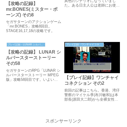
異色のシナリオになっていまし
【攻略の記録】
た。ある日主人公は老師にお使い
mr.BONES(ミスター・ボ
を頼まれます。お札を宿屋に届け
るというお使いでした。すごい事
ーンズ) その8
件を期待していた主人公。選択を
セガサターンのアクションゲーム
誤るとバッドエンド(一応エンデ
「mr.BONES」攻略8回目。
ィング扱い)になってしまいま
STAGE16,17,18の攻略です。
す。...
プレイ記録 - LUNAR シルバースターストーリー
プレイ記録 - ワンチャイコネクション
【攻略の記録】 LUNAR シ
ルバースターストーリー
その58
セガサターンのRPG「LUNAR シ
ルバースターストーリー MPEG
【プレイ記録】ワンチャイ
版」攻略58回目です。いよいよ
コネクション その2
機械城へ乗り込みます！
前回の記事はこちら。香港、湾仔
警察のマイケル李(布川敏和)は本
部長(原田大二郎)から全裸女性殺
人未遂事件の捜査を命じられまし
た。被害者(杉本彩)は記憶を失っ
ており、病院の医師から与えられ
た麗燕(ランイン)という仮の名前
スポンサーリンク
で呼ばれています。記憶...