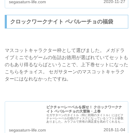
2020-11-27
segasaturn-life.com
クロックワークナイト ペパルーチョの福袋
マスコットキャラクター枠として選びました。 メガドラ
イブミニでもゲームの缶詰お徳用が選ばれていてセットも
のもあり得るならばということで、上下巻セットになった
こちらをチョイス。 セガサターンのマスコットキャラク
ターにはなれなかったですね。
ピクチャーレーベルを探せ！ クロックワークナ
イト ペパルーチョの大冒険・上巻
セガサターンのタイトル（特に初期のタイトル）にはピク
チャーレーベル仕様のディスクになっているソフトが多数
ありました。カラフルで所有の満足度を高めてくれるもの
でした。ここでは手持ちのソフトの中でピクチャーレベー
ル仕様になっているものを紹介して...
2018-11-04
segasaturn-life.com