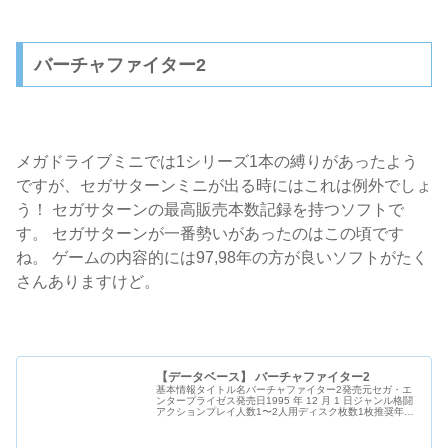
バーチャファイター2
メガドライブミニでは1シリーズ1本の縛りがあったよう
ですが、セガサターンミニが出る時にはこれは例外でしょ
う！ セガサターンの最高販売本数記録を持つソフトで
す。 セガサターンが一番勢いがあったのはこの頃です
ね。 ゲームの内容的には97,98年の方が良いソフトがたく
さんありますけど。
【データベース】 バーチャファイター2
基本情報タイトル名バーチャファイター2発売元セガ・エ
ンタープライゼス発売日1995 年 12 月 1 日ジャンル格闘
アクションプレイ人数1〜2人用ディスク枚数1枚推奨年齢
全年齢価格6800円型番GS-9079ケース種別透明ケース警
告メッセー...