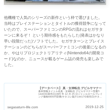
他機種で人気のシリーズの新作という枠で選びました。
当時はプレイステーションとタイトルの獲得競争になって
いたので、スーパーファミコンのRPGの流れはセガサタ
ーンに来るぞ！ という期待感をもたらした(発表はかなり
早い段階だった)ソフトでした。 セガサターンとプレイス
テーションのどちらがスーパーファミコンの後釜になるの
か、やはりプロジェクトリアリティ(Nintendo64の開発コ
ード)なのか、ニュースが載るゲーム誌の発売も楽しみで
した。
【データベース】 真・女神転生 デビルサマナー
基本情報タイトル名真・女神転生 デビルサマナー型番T-
14403G発売日1995 年 12 月 25 日ジャンルロールプレイ
ング価格6800円型番(サタコレ版)T-14417G発売日(サタコ
レ版)1997 年 6 月 20 日ジャンル(サタ...
2019-12-25
segasaturn-life.com