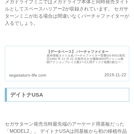
メガドライブミニではメガドライブ本体と同時発売タイト
ルとしてスペースハリアー2が収録されています。 セガサ
ターンミニが出る場合は間違いなくバーチャファイターが
入るでしょう。
【データベース】 バーチャファイター
基本情報タイトル名バーチャファイター型番GS-9001発売
日1994 年 11 月 22 日発売元セガ価格8800円ジャンル格
闘アクションプレイ人数1〜2人用ディスク枚数1枚セーブ
データ17ブロック(VFIGHTER_01), 本体RAMの...
2019-11-22
segasaturn-life.com
デイトナUSA
セガサターン発売当時最先端のアーケード用基板だった
「MODEL2」。 デイトナUSAは同基板から初の移植作品