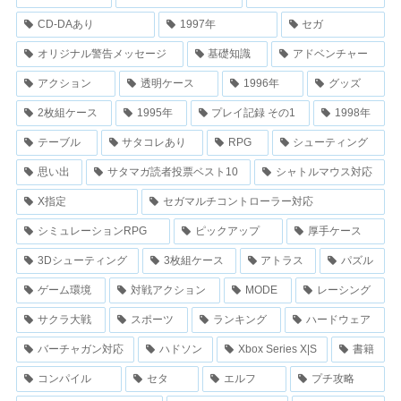
CD-DAあり
1997年
セガ
オリジナル警告メッセージ
基礎知識
アドベンチャー
アクション
透明ケース
1996年
グッズ
2枚組ケース
1995年
プレイ記録 その1
1998年
テーブル
サタコレあり
RPG
シューティング
思い出
サタマガ読者投票ベスト10
シャトルマウス対応
X指定
セガマルチコントローラー対応
シミュレーションRPG
ピックアップ
厚手ケース
3Dシューティング
3枚組ケース
アトラス
パズル
ゲーム環境
対戦アクション
MODE
レーシング
サクラ大戦
スポーツ
ランキング
ハードウェア
バーチャガン対応
ハドソン
Xbox Series X|S
書籍
コンパイル
セタ
エルフ
プチ攻略