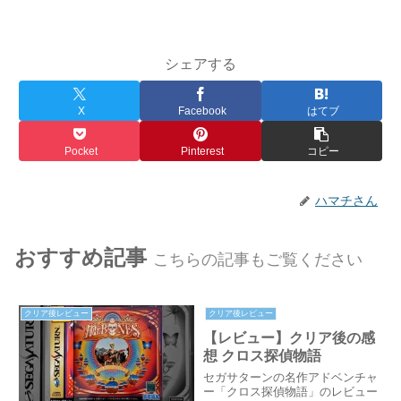
シェアする
X
Facebook
はてブ
Pocket
Pinterest
コピー
ハマチさん
おすすめ記事
こちらの記事もご覧ください
クリア後レビュー
クリア後レビュー
【レビュー】クリア後の感
想 クロス探偵物語
セガサターンの名作アドベンチャ
ー「クロス探偵物語」のレビュー