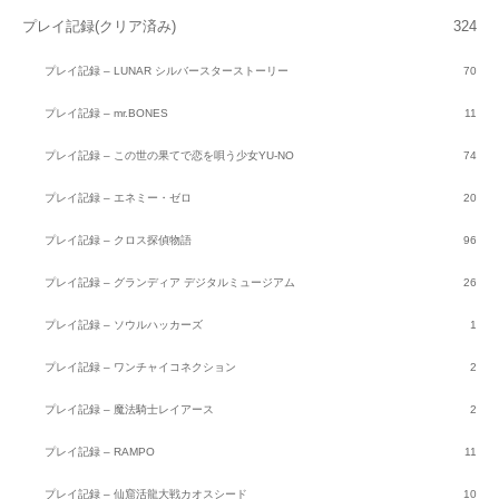
プレイ記録(クリア済み)
324
プレイ記録 – LUNAR シルバースターストーリー
70
プレイ記録 – mr.BONES
11
プレイ記録 – この世の果てで恋を唄う少女YU-NO
74
プレイ記録 – エネミー・ゼロ
20
プレイ記録 – クロス探偵物語
96
プレイ記録 – グランディア デジタルミュージアム
26
プレイ記録 – ソウルハッカーズ
1
プレイ記録 – ワンチャイコネクション
2
プレイ記録 – 魔法騎士レイアース
2
プレイ記録 – RAMPO
11
プレイ記録 – 仙窟活龍大戦カオスシード
10