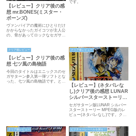
です。
【レビュー】クリア後の感
想 mr.BONES(ミスター・
ボーンズ)
ヴァンパイアの魔術にひとりだけ
かからなかったガイコツが主人公
の、骨があってロックなセガサタ
ーン用アクションゲーム
mrBONES (ミスター・ボーンズ)
のレビューです。
クリア後レビュー
クリア後レビュー
【レビュー】クリア後の感
想 七ツ風の島物語
今回のタイトルはエニックスのセ
ガサターン参入第一弾ソフトとな
った、七ツ風の島物語です。とは
【レビュー】(ネタバレな
言ってもエニックスは3タイトル
しか発売してないのですけどね。
し)クリア後の感想 LUNAR
ゲームの概要七ツ風の島物語は変
シルバースターストーリー
わった住人たちの住む島を舞台に
MPEG版
セガサターン版LUNAR シルバー
したアドベンチャーゲーム。プ
スターストーリー MPEG版のレ
レ...
ビュー(ネタバレなし)です。クリ
アした感想をまとめました。メガ
CD版との違いについても記載し
ています。
クリア後レビュー
ピクチャーレーベルを探せ！