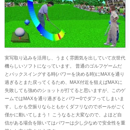
実写取り込みを活用し、うまく雰囲気を出していて次世代
機らしいソフトになっています。 普通のゴルフゲームだ
とバックスイングする時(パワーを決める時)にMAXを通り
過ぎるとまた戻ってくるため、MAX付近を狙えばMAXに
失敗しても強めのショットが打てると思いますが、このゲ
ームではMAXを通り過ぎるとパワー0でダフってしまいま
す。しかも空振りならともかくダフリなのでボールがごく
僅かに動いてしまう！ こうなると大変なので、よほど自
信がある場合を除いてはパワーは少し少なめで安全性を重