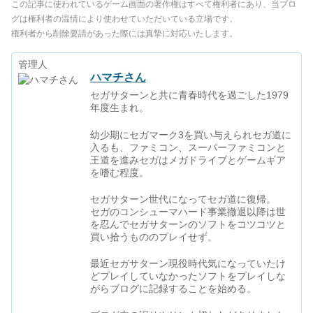
この記事に使われているゲーム画面の著作権はすべて権利者にあり、当ブロ
グは権利者の温情により使わせていただいている立場です。
権利者から削除要請があった際には真摯に対応いたします。
管理人
ハマチさん
セガサターンと共に青春時代を過ごした1979
年度生まれ。
幼少期にセガマーク3を買い与えられセガ道に
入るも、ファミコン、スーパーファミコンと
王道を進みセガはメガドライブとゲームギア
を嗜む程度。
セガサターン世代になってセガ道に復帰。
セガのコンシューマハード事業撤退以降は世
を忍んでセガサターンのソフトをコツコツと
買い拾うもののプレイせず。
最近セガサターン現役時代気になっていたけ
どプレイしていなかったソフトをプレイしな
がらブログに記録することを始める。